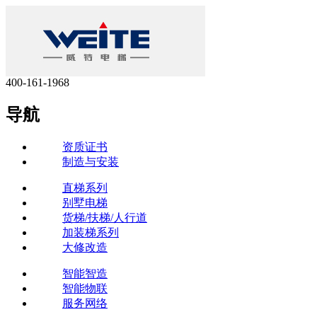
400-161-1968
导航
资质证书
制造与安装
直梯系列
别墅电梯
货梯/扶梯/人行道
加装梯系列
大修改造
智能智造
智能物联
服务网络